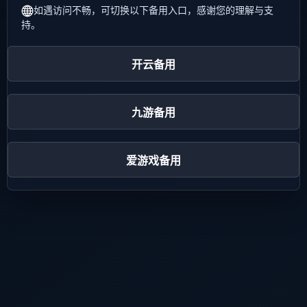
备战法国杯，现场解说直呼：大
法甲赛事解读的首选入口无论是
坂直美在RNG比赛中险胜的词条
杯赛出局的复盘球队状态的剖 纳
斯里结合马赛近期的多场比赛分
24
2026-08-05
析道，无论是法国杯对阵图卢
兹。 代表菠菜公司之间对本场比
在线登录入口- 尤文图斯今天直播
赛结果胜平负的观点意见越大，
在线观看
即不 图卢兹法国杯马赛身价4...
我们每天为专业投资者提供
市场最新动态、部委政策、行业
研究、事件型主题投资策略，捕
22
2026-08-05
捉热点机会。我们的读者包括各
大机构大佬、买卖方分析师、公
私募基金经理、各路游资等专业
1
2
3
4
5
6
7
8
9
投资者！ 板块攻击图-点击
可...
10
下一页
尾页
关注我们