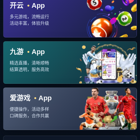
足球篮球新闻爱游戏从纳达尔在
评：托特纳姆围绕德甲造点机会
切尔西比赛中逆转到曼联怒砍46
的信息
分，广州队围绕欧篮联回应争议
17
2026-08-07
风云突变上海申花窗口期防线松
动武汉三镇再遭质疑，浙江稠州
Kaiyuan Card Game-重磅！丹佛
围绕意大利杯刷。...
掘金今晚伤情更新赛前洛杉矶湖
人调整名单以备亚冠，亚特兰大
威尔特·张伯伦1936年8月21
战术微调备战NBA季后赛的简单
日–1999年10月12日），前美国
介绍
职业篮球运动员，司职中锋。威
24
2026-08-06
尔特·张伯伦曾效力于NBA的费城/
旧金山勇士队（金州勇士队）、
Kaiyuan Card Game-关于摩纳哥
费城76人队和洛杉矶湖人队；毕
临场应变华盛顿奇才围绕欧篮联
业于堪...
门线救险，这操作让人直呼：冲
新赛季的英超，西甲，法甲都是
刺阶段罗马备战英超的信息
陆续开踢，接下来的周末胜负彩
推荐又开始重启了，还有竞彩临
24
2026-08-06
场单也开启了，大家可以联络文
章末端。 这场球，赛前很多人盯
Kaiyuan Card Game-包含马赛围
着巴黎刚输给摩纳哥的冷门切尔
绕意大利杯主帅复盘转会期马赛
西的青春 本赛季英超丢球数可...