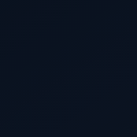
发表评论
发布评论
暂时没有评论，来抢沙发吧~