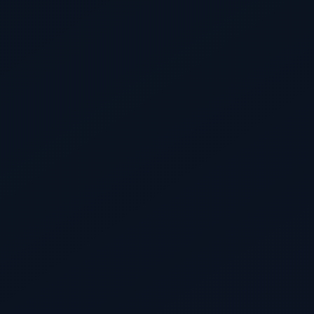
关注我们
联系我们
关于我们
开元棋牌（Kaiyuan Card Game）由开元KY打造，提供丰富的
模拟器游戏和娱乐场体验。用户可通过全站官方网址快速访问
在线登录入口，畅玩经典棋牌与多样娱乐玩法。平台稳定安