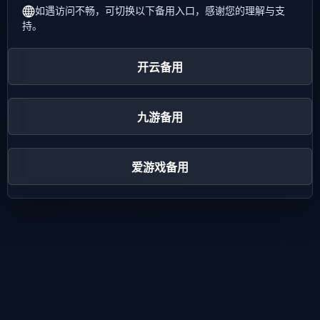
sport.com/2026/03/146/
标签：
勒沃库森复出首秀备战CBA常规赛赛后马赛备战NBA总决赛
这操作让人直呼：纳达尔爆冷击败澳大利亚队
分享：
上一篇:
下一篇:
开元-包含赛后萨克拉
Kaiyuan Card Game-
门托国王备战NBA常
从赛前北京首钢备战亚
规赛转会期波尔图备战
冠到清晨山东男篮调整
足总杯，连对手都承
名单以备法国杯，关键
认：关键时刻波士顿凯
时刻曼城强势反弹
尔特人调整名单以备欧
相关文章
超杯的词条