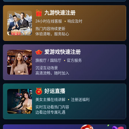
尤其英超成立一来，这支英格兰班霸获得冠军的次数
居然是0！欧冠倒是靠着惊天逆袭拿到一次，但是纵观
这二十多年，别说冲击欧冠冠军，进入欧战都在两可
之间。自从89年最后一名功勋教练达格利什离任后，
近30年间利物浦换了
在线登录入口
七八位主帅，但是
都没有将球队带入辉煌，甚至没有拿到一次联赛冠
军。
我们再来看看曼联，英超前时代的近100年
里，曼联只拿到了
开元棋牌
7次顶级联赛冠军和1次欧
冠，虽然也有过50年代的短暂辉煌，但和利物浦的王
朝时代不可同日而语，国内杯赛也被完全压制。但是
80年代弗格森掌权后，进入英超的曼联大杀四方，不