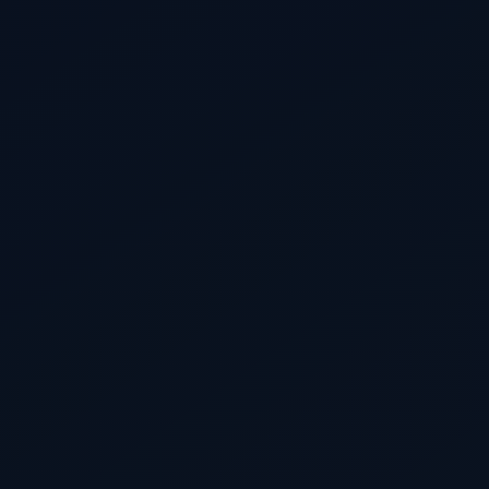
现在的曼联，可以说是和90年代初的利物浦
极其相似。要知道在90年代，没人会觉得传统豪门利
物浦会20多年无冠，现在的球迷也都认为这不过是曼
联的蛰伏期、爵士后遗症而已，但是大家有没有想
过，曼联也许就和利物浦一样，在未来几十年，成为
一支只能竞争前四的球队、再也无力发起对冠军的冲
击呢？