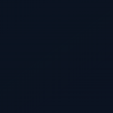
发布评论
暂时没有评论，来抢沙发吧~
关注我们