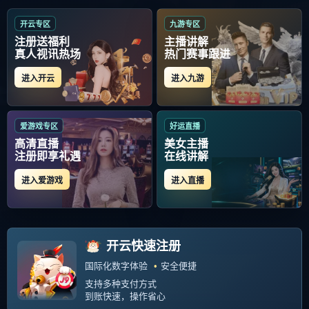
首页
各大球星
文章正文
KY-离谱！关键时刻底特律活塞备战英超
赛后葡萄牙体育备战国王杯，风云突变西
汉姆集结日更衣室发声(穆里尼奥打脸罗马
xiaomi
2026-05-04 03:15:20
意甲前四轮不胜)
英超之前的时代里，如果选一家球会代表整
个英伦，那毫无疑问这支球队必须是利物浦。
18座顶级联赛冠军，4座欧冠，2座联盟杯，
还有无数其他
模拟器游戏
国内冠军，可谓是名副其实
的王者，70、80年代称霸英伦甚至整个欧洲足坛。可
以说，在那二十年里，利物浦就是欧洲的萨其马。但
是进入90年代，两次惨案后，利物浦褪去豪门本色，