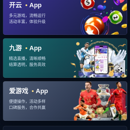
仅在20年拿到13座联赛冠军，还4次杀入欧冠决赛并
捧走两冠，直接成了英伦足球的招牌，世界上最顶级
最知名的球队之一。可以说这时的曼联，与七八十年
代的利物浦地位声望是极其相似的。
13年弗格森光荣退隐，曼联成绩一落千丈，
别说联赛冠军了，欧战资格都成了问题。一开始大家
把锅甩在天才身上，于是球队请来名帅范厨师，然后
又觉得范厨师思想老派跟不上潮流，再请当打的魔
鸟，现在又诟病魔鸟战术落后。
就在近日媒界巨头《泰晤士报》还爆料出一
个重要细节，就是自带队以来，穆里尼奥很少出现在
卡灵顿训练基地，在曼联大部分训练课中，葡萄牙人