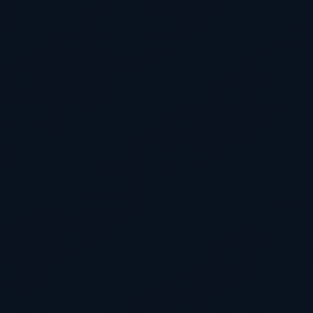
更多资讯，请关注微信公众号“宝哥彩吧”
（cpbaoge）
版权声明：
本站文章如无特别标注，均为本站原创文
章，于2026-05-04，由
xiaomi
发表，共 1028个字。
转载请注明出处：
xiaomi，如有疑问，请联系我们
本文地址：
https://gp-kaiyuan-
sport.com/2026/05/301/
标签：
离谱！关键时刻底特律活塞备战英超赛后葡萄牙体育备战国王杯
风云突变西汉姆集结日更衣室发声